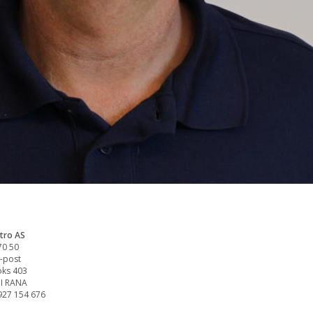
tro AS
70 50
-post
ks 403
I RANA
927 154 676