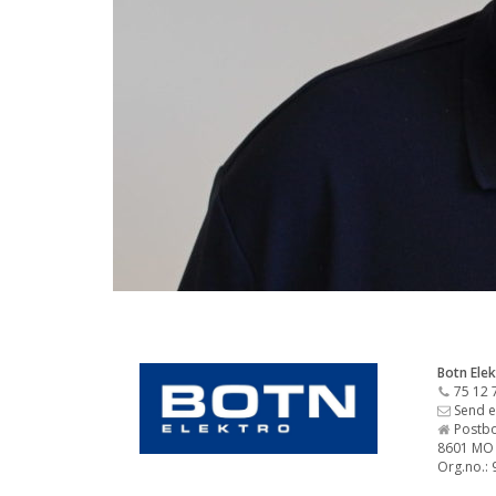
Botn Elek
75 12 
Send e
Postbo
8601 MO 
Org.no.: 