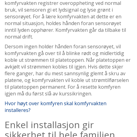
komfyrvakten registrer overoppheting ved normal
bruk, vil sensoren gi et lydsignal og lyse grønt i
sensorøyet. For å lære komfyrvakten at dette er en
normal situasjon, holdes hånden foran sensorøyet
inntil lyden opphører. Komfyrvakten går da tilbake til
normal drift.
Dersom ingen holder hånden foran sensorøyet, vil
komfyrvakten gå over til å blinke rødt og midlertidig
koble ut strømmen til platetoppen. Når platetoppen er
avkjølt vil strømmen kobles til igjen. Hvis dette skjer
flere ganger, har du mest sannsynlig glemt å skru av
platene, og komfyrvakten vil koble ut strømtilførselen
til platetoppen permanent. For å resette komfyren
igjen må du først slå av kurssikringen.
Hvor høyt over komfyren skal komfyrvakten
installeres?
Enkel installasjon gir
sikkerhet til hele familien