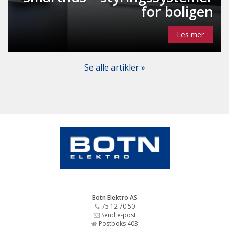
for boligen
Les mer
Se alle artikler »
Botn Elektro AS
75 12 70 50
Send e-post
Postboks 403